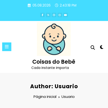
Pular
05.08.2026
2:43:18 PM
para
o
conteúdo
Coisas do Bebê
Cada instante importa
Author: Usuario
Página inicial
Usuario